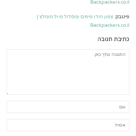
Backpackers.co.il
פינגבק:
צפון הודו טיפים ומסלול טיול מומלץ |
Backpackers.co.il
כתיבת תגובה
להגיב
הזן
את
השם
הזן
שלך
את
או