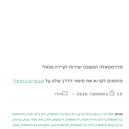
מדרמסאלה המשכנו ישירות לעיירה מנאלי.
מוזמנים לקרוא את סיפור הדרך שלנו על
שבועיים במנאלי
.
פורסם:
קטגוריה:
15 בספטמבר 2020
הודו
תגיות
:
אמריצ'ר
,
בגסו
,
בגסו קייק
,
בית בינה בדרמסאלה
,
בית בינה הודו
,
גסטהאוס
בדרמסאלה
,
דרום מזרח אסיה
,
דרמסאלה
,
דרמקוט
,
הודו
,
טיול אחרי צבא
,
טריונד
,
טרק בעמק צ'אמבה
,
לינה בדרמסאלה
,
מוזיאון טיבט
,
מסעדות בדרמסאלה
,
מפת