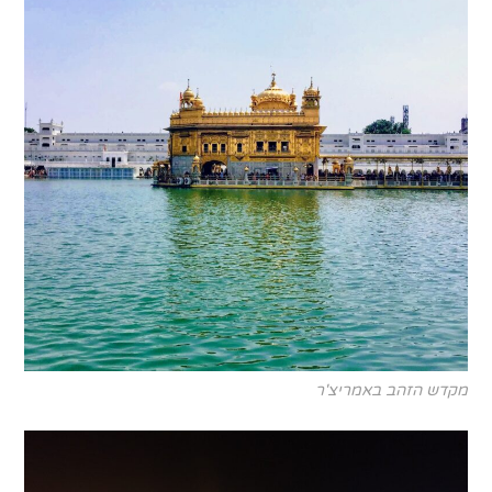
מקדש הזהב באמריצ'ר