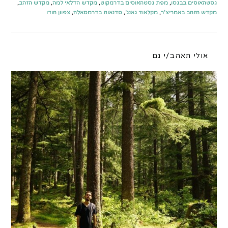
גסטהאוסים בבגסו
,
מפת גסטהאוסים בדרמקוט
,
מקדש הדלאי למה
,
מקדש הזהב
,
מקדש הזהב באמריצ'ר
,
מקלאוד גאנג'
,
סדנאות בדרמסאלה
,
צפוון הודו
אולי תאהב/י גם