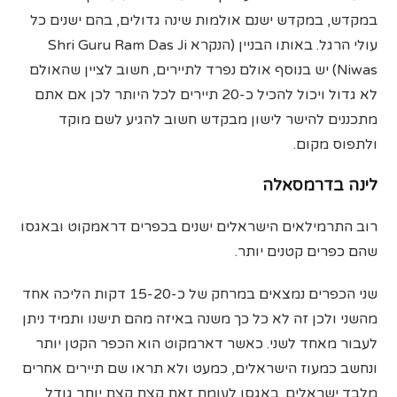
במקדש, במקדש ישנם אולמות שינה גדולים, בהם ישנים כל
עולי הרגל. באותו הבניין (הנקרא Shri Guru Ram Das Ji
Niwas) יש בנוסף אולם נפרד לתיירים, חשוב לציין שהאולם
לא גדול ויכול להכיל כ-20 תיירים לכל היותר לכן אם אתם
מתכננים להישר לישון מבקדש חשוב להגיע לשם מוקד
ולתפוס מקום.
לינה בדרמסאלה
רוב התרמילאים הישראלים ישנים בכפרים דראמקוט ובאגסו
שהם כפרים קטנים יותר.
שני הכפרים נמצאים במרחק של כ-15-20 דקות הליכה אחד
מהשני ולכן זה לא כל כך משנה באיזה מהם תישנו ותמיד ניתן
לעבור מאחד לשני. כאשר דארמקוט הוא הכפר הקטן יותר
ונחשב כמעוז הישראלים, כמעט ולא תראו שם תיירים אחרים
מלבד ישראלים. באגסו לעומת זאת קצת קצת יותר גודל