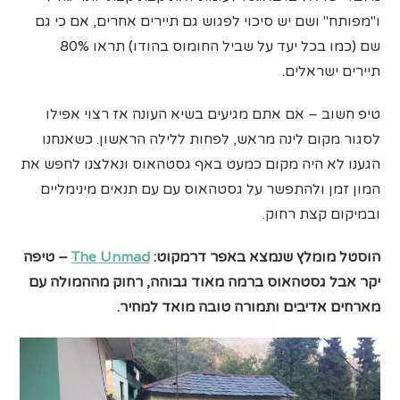
ו"מפותח" ושם יש סיכוי לפגוש גם תיירים אחרים, אם כי גם
שם (כמו בכל יעד על שביל החומוס בהודו) תראו 80%
תיירים ישראלים.
טיפ חשוב
– אם אתם מגיעים בשיא העונה אז רצוי אפילו
לסגור מקום לינה מראש, לפחות ללילה הראשון. כשאנחנו
הגענו לא היה מקום כמעט באף גסטהאוס ונאלצנו לחפש את
המון זמן ולהתפשר על גסטהאוס עם עם תנאים מינימליים
ובמיקום קצת רחוק.
הוסטל מומלץ שנמצא באפר דרמקוט:
The Unmad
– טיפה
יקר אבל גסטהאוס ברמה מאוד גבוהה, רחוק מההמולה עם
מארחים אדיבים ותמורה טובה מואד למחיר.