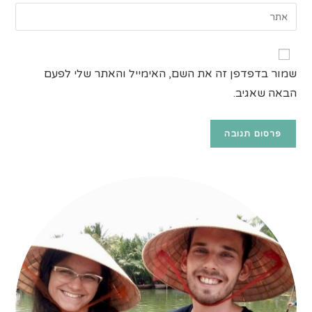
כתובת
הזן
שם
דואר
את
משתמש
האלקטרוני
כתובת
כדי
שלך
אתר
להגיב
שמור בדפדפן זה את השם, האימייל והאתר שלי לפעם
כדי
האינטרנט
להגיב
הבאה שאגיב.
שלך
(אופציונלי)