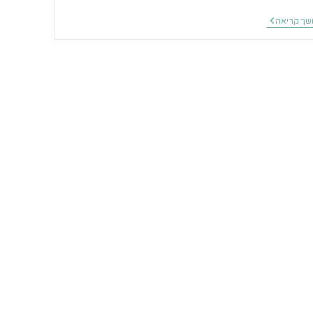
סיפור
ך קריאה
דרך
תאילנד
לתרמילאים