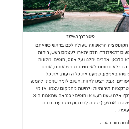
סיפור דרך תאילנד
הקונוטציה הראשונה שעולה לכם בראש כשאתם
עים "תאילנד"? חלק יתארו לעצמם רעש, ריחות
א בלגאן. אחרים יחלמו על אננס, חופים, מלונות
רה ומלא תמונות לאינסטגרם. ויש אותנו, אנחנו
ושהו באמצע. שמענו את כל הדעות, את כל
פורים, אבל רצינו לחוות. חשוב לומר שניסינו להמנע
רקציות תירותיות ולהינות מהמקום עצמו. אז מי
ק? אלה שענו רעש או חופים? כנראה שהאמת היא
שהו באמצע :) טיסה לבנגקוק טסנו עם חברת
ופה…
ריה:
דרום מזרח אסיה