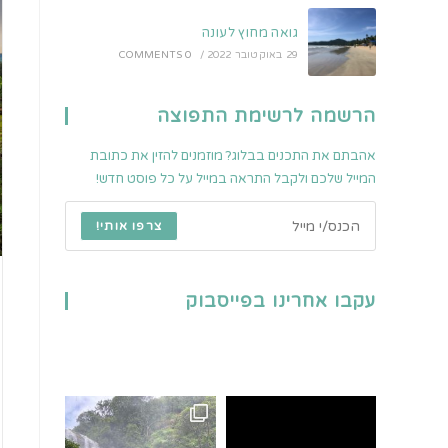
גואה מחוץ לעונה
29 באוקטובר 2022
/
0 COMMENTS
הרשמה לרשימת התפוצה
אהבתם את התכנים בבלוג? מוזמנים להזין את כתובת
המייל שלכם ולקבל התראה במייל על כל פוסט חדש!
צרפו אותי!
עקבו אחרינו בפייסבוק
פארק הלאומי המפורסם בי