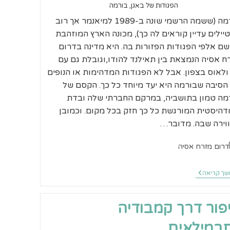
הפגודות של באגן, בורמה
בורמה (ששמה הרשמי שונה ב-1989 למיאנמר אך רוב
יילים עדיין קוראים לה כך), מכונה הארץ המוזהבת
שם אלפי הפגודות הפזורות בה. היא מדינה בדרום
ח אסיה הנמצאת בין תאילנד להודו,וגובלת גם עם
 ולאוס בצפון. אבל לא הפגודות המדהימות או הנופים
הסיבה שבורמה היא יעד מיוחד כל כך. הקסם של
מה טמון בתושביה, במרקם החברתי שלה ובדת
דהיסטית המורגשת כל כך חזק בכל מקום. וכמובן
וירה שבה. מדובר…
ריה:
דרום מזרח אסיה
סיפור
ך קריאה
דרך
בורמה
לתרמילאים
פור דרך קמבודיה
רמילאים