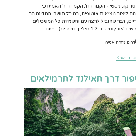
ר קומניסטי - הקמר רוז'. הקמר רוז' האמינו כי
הם ליצור מציאות אוטופית, בה כל תושבי המדינה הם
יים, דבר שהוביל לרצח עם והשמדת כל המשכילים
 אוכלוסיה, כ-1.7 מיליון תושבים). בשנת…
ריה:
דרום מזרח אסיה
סיפור
ך קריאה
דרך
קמבודיה
לתרמילאים
פור דרך תאילנד לתרמילאים