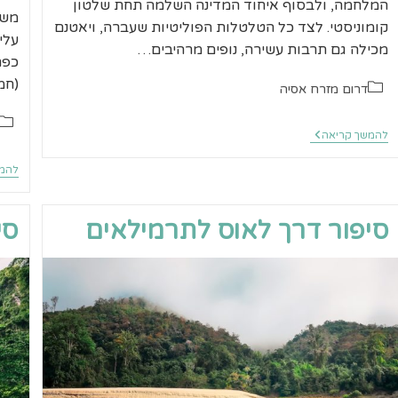
המלחמה, ולבסוף איחוד המדינה השלמה תחת שלטון
משט
קומוניסטי. לצד כל הטלטלות הפוליטיות שעברה, ויאטנם
עלי
מכילה גם תרבות עשירה, נופים מרהיבים…
כפר
(חמישית
קטגוריה:
דרום מזרח אסיה
קטגו
סיפור
להמשך קריאה
דרך
ויאטנם
להמש
לתרמילאים
סיפור דרך לאוס לתרמילאים
סי