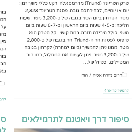
טרק הטריונד (Triund) מדרמסאלה רקע כללי משך זמן:
יום או יומיים, לבחירתכם גובה: פסגת הטריונד 2,828
מטר, הקרחון ביום השני בגובה של כ-3,200 מטר. שעות
המט
הליכה: כ-4-5 שעות ביום הראשון וכ-6-7 שעות ביום
על 
השני, כולל הירידה חזרה. רמת קושי: קל הטרק הוא
מזר
טיפוס לפסגת הר ה-Triund, הר בגובה של כ-2,800
סין
מטר, ממנו ניתן להמשיך (ביום למחרת) לקרחון בגובה
הם 
של כ-3,200 מטר. ניתן לעשות את המסלול, כמו רוב
בור
המטיילים, כטיול של…
הבו
באו
קטגוריה:
דרום מזרח אסיה
/
הודו
קטגו
טרק
להמשך קריאה
הטריונד
להמש
דרמסאלה
סיפור דרך ויאטנם לתרמילאים
סי
לת