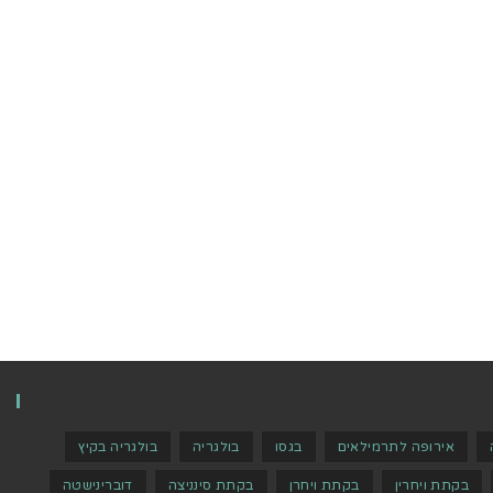
אירופה לתרמילאים
בגסו
בולגריה
בולגריה בקיץ
בקתת ויחרין
בקתת ויחרן
בקתת סינניצה
דוברינישטה