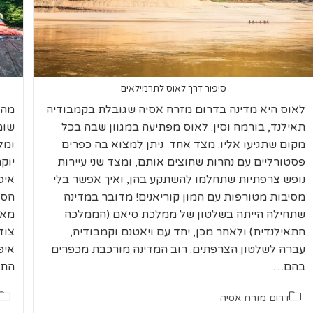
סיפור דרך לאוס לתרמילאים
לאוס היא מדינה בדרום מזרח אסיה שגובלת בקמבודיה
מה 
תאילנד, בורמה וסין. לאוס מפתיעה במגוון שבה בכל
שומ
מקום שתגיעו אליו. מצד אחד ניתן למצוא בה כפרים
ומל
פסטורליים עם נהרות שחוצים אותם, ומצד שני עיירות
יוק
נופש צרפתיות שתחלמו להשתקע בהן, ואיך אפשר בלי
איפ
מסיבות מטורפות עם המון קוריאנים! מדובר במדינה
הסי
שתחילה הייתה בשלטון של ממלכת סיאם (הממלכה
מאט
התאילנדית) ולאחר מכן, יחד עם ויאטנם וקמבודיה,
צוד
עברה לשלטון הצרפתים. רוב המדינה מורכבת מכפרים
איפ
בהם…
התע
קטגוריה:
קטגו
דרום מזרח אסיה