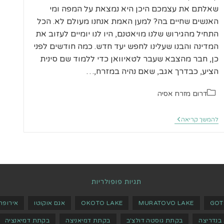
שאלתם את עצמכם היכן היא נמצאת על המפה ומי
האנשים שחיים בה? למען האמת אנחנו מעולם לא. הכל
התחיל מהגירוש שלנו מויאטנם, היו לנו יומיים לעזוב את
המדינה והבנו שעלינו לחפש יעד חדש. כמה חודשים לפני
כן, חבר מהצבא שעבר לטאיוואן כדי ללמוד שם סינית
הציע, כבדרך אגב, שאם נהיה במזרח,…
קטגוריה:
דרום מזרח אסיה
סיפור
להמשך קריאה
דרך
טאיוואן
לתרמילאים
תגיות פופולריות
GOT
MURATOVO LAKE
OKOTO LAKE
אגם אוקוטו
אירופה
בנדריצה
בקתת גוסטה דולצ'ב
בקתת דמיאניצה
בקתת דמיאנציה