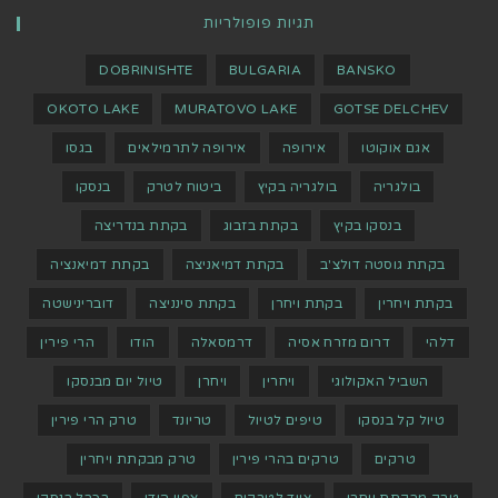
תגיות פופולריות
DOBRINISHTE
BULGARIA
BANSKO
OKOTO LAKE
MURATOVO LAKE
GOTSE DELCHEV
אגם אוקוטו
אירופה
אירופה לתרמילאים
בגסו
בולגריה
בולגריה בקיץ
ביטוח לטרק
בנסקו
בנסקו בקיץ
בקתת בזבוג
בקתת בנדריצה
בקתת גוסטה דולצ'ב
בקתת דמיאניצה
בקתת דמיאנציה
בקתת ויחרין
בקתת ויחרן
בקתת סינניצה
דוברינישטה
דלהי
דרום מזרח אסיה
דרמסאלה
הודו
הרי פירין
השביל האקולוגי
ויחרין
ויחרן
טיול יום מבנסקו
טיול קל בנסקו
טיפים לטיול
טריונד
טרק הרי פירין
טרקים
טרקים בהרי פירין
טרק מבקתת ויחרין
טרק מבקתת ויחרן
ציוד לטרקים
צפון הודו
רכבל בנסקו