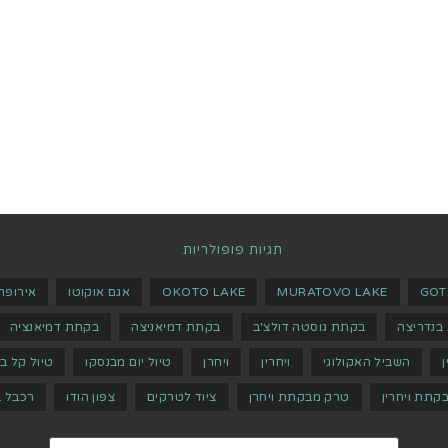
תגיות פופולריות
GOT
MURATOVO LAKE
OKOTO LAKE
אגם אוקוטו
אירופה
בנדריצה
בקתת גוסטה דולצ'ב
בקתת דמיאניצה
בקתת דמיאנציה
ן
השביל האקולוגי
ויחרין
ויחרן
טיול יום מבנסקו
טיול קל ב
קתת ויחרין
טרק מבקתת ויחרן
ציוד לטרקים
צפון הודו
רכבל ב