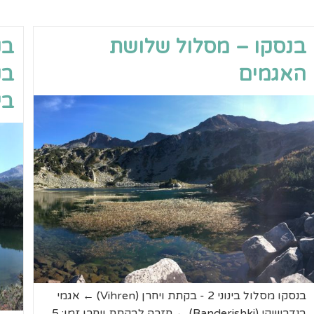
בנסקו – מסלול שלושת
בנ
האגמים
בנ
בי
בנסקו מסלול בינוני 2 - בקתת ויחרן (Vihren) ← אגמי
בנדרישקי (Banderishki) ← חזרה לבקתת ויחרן זמן: 5