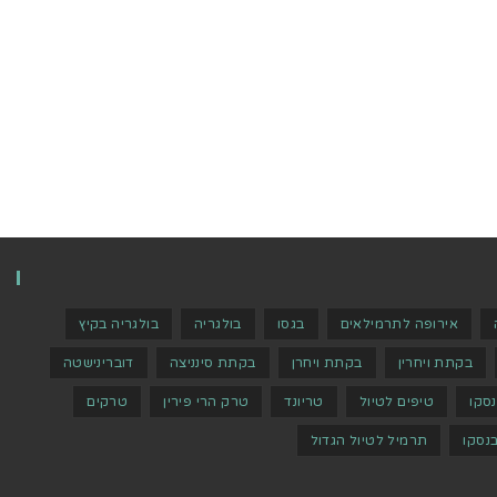
אירופה לתרמילאים
בגסו
בולגריה
בולגריה בקיץ
בקתת ויחרין
בקתת ויחרן
בקתת סינניצה
דוברינישטה
נסקו
טיפים לטיול
טריונד
טרק הרי פירין
טרקים
נסקו
תרמיל לטיול הגדול