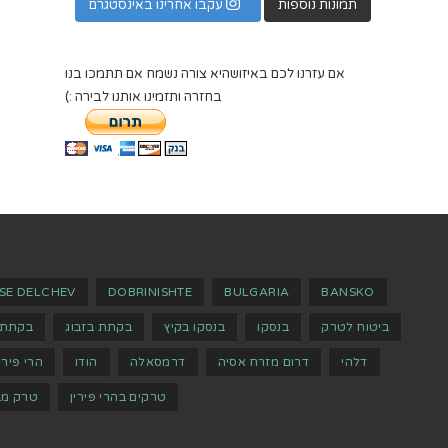
תמונות נוספות
עקבו אחרינו באינסטגרם
אם עזרנו לכם באיזושהיא צורה נשמח אם תתמכו בנו
בחזרה ותזמינו אותנו לבירה :)
SE DELCHEV
DOBRINISHTE
BULGARIA
BANSKO
ביטוח לטרק
בנסקו
בנסקו בקיץ
בקתת בזבוג
בקתת 
דלהי
דרום מזרח אסיה
דרמסאלה
הודו
הרי פירי
טרקים בהרי פירין
טרק מב