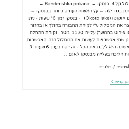
מסלול קל 4 בנסקו ← Banderishka poliana ←
ת בנדריצה ← עץ האשוח העתיק ביותר בבנסקו ←
אגם אוקוטו (Okoto lake) ← בנסקו זמן: 6* שעות - ניתן
ר את המסלול ע"י לקיחת תחבורה בהולך או בחזור
(ראו פירוט בהמשך) עלייה: 1120 מטר נקודת התחלה:
נן שתי אפשרויות לעשות את המסלול הזה: האפשרות
הראשונה היא ללכת את הכל - זה ייקח בערך 6 שעות. 3
ת הליכה בעלייה מבנסקו לאגם…
ריה:
אירופה
/
בולגריה
בנסקו
ך קריאה
מסלול
קל
מבקתת
בנדריצה
לעץ
האשוח
העתיק
ביותר
בבנסקו
ולאגם