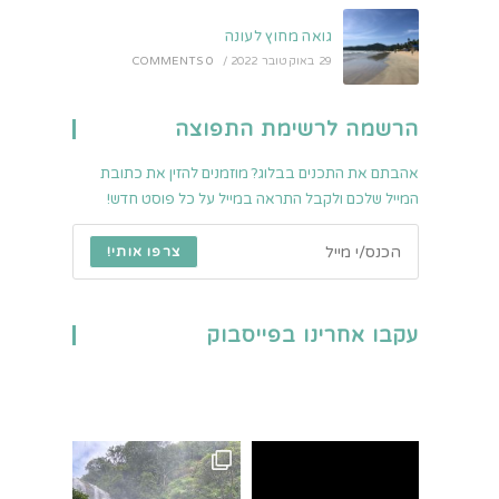
גואה מחוץ לעונה
29 באוקטובר 2022
/
0 COMMENTS
הרשמה לרשימת התפוצה
אהבתם את התכנים בבלוג? מוזמנים להזין את כתובת
המייל שלכם ולקבל התראה במייל על כל פוסט חדש!
צרפו אותי!
עקבו אחרינו בפייסבוק
פארק הלאומי המפורסם בי