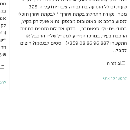
שעות (כולל הנסיעה בתחבורה ציבורית) עלייה: 328
בקת
מטר נקודת התחלה: בקתת ויחרן* * לבקתת ויחרן תוכלו
לנסוע ברכב או באוטובוס מבנסקו (הוא פועל רק בקיץ,
לקצ
בחודשים יולי-ספטמבר, - בדקו את לוח הזמנים בתחנת
הרכבת בעיר, במרכז המידע למטייל שליד הרכבל או
*יש
התקשרו 887 96 86 08 359+). טסים לבנסקו? רוצים
לקבל…
שעו
קטגוריה:
בולגריה
קטגו
בנסקו
להמשך קריאה
–
להמש
מסלול
שלושת
האגמים