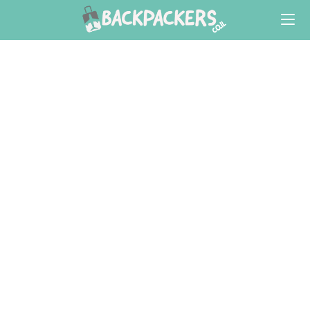
Ski
t
conten