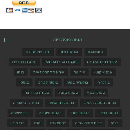
תגיות פופולריות
DOBRINISHTE
BULGARIA
BANSKO
OKOTO LAKE
MURATOVO LAKE
GOTSE DELCHEV
אגם אוקוטו
אירופה
אירופה לתרמילאים
בגסו
בולגריה
בולגריה בקיץ
ביטוח לטרק
בנסקו
בנסקו בקיץ
בקתת בזבוג
בקתת בנדריצה
בקתת גוסטה דולצ'ב
בקתת דמיאניצה
בקתת דמיאנציה
בקתת ויחרין
בקתת ויחרן
בקתת סינניצה
דוברינישטה
דלהי
דרום מזרח אסיה
דרמסאלה
הודו
הרי פירין