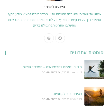
היי נעים להכיר !
אנחנו אלי ואיריס, וזהו בלוג הטיולים שלנו. בבלוג תוכלו למצוא מידע מקיף
וסיפורי דרך על מגוון יעדים בארץ ובעולם. אם אהבתם את התכנים נשמח
שתעקבו אחרינו תפרגנו לנו בלייק
Opens
Opens
in
in
a
a
פוסטים אחרונים
new
new
tab
tab
ביטוח נסיעות לתרמילאים – המדריך השלם
7 בנובמבר 2025
/
0 COMMENTS
רשימת ציוד לקמפינג
29 באפריל 2023
/
0 COMMENTS