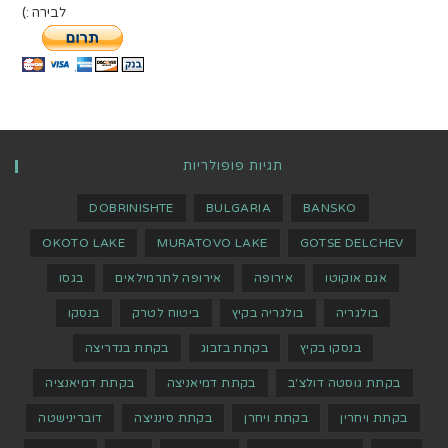
לבירה :)
תגיות פופולריות
DOBRINISHTE
BULGARIA
BANSKO
OKOTO LAKE
MURATOVO LAKE
GOTSE DELCHEV
אגם אוקוטו
אירופה
אירופה לתרמילאים
בגסו
בולגריה
בולגריה בקיץ
ביטוח לטרק
בנסקו
בנסקו בקיץ
בקתת בזבוג
בקתת בנדריצה
בקתת גוסטה דולצ'ב
בקתת דמיאניצה
בקתת דמיאנציה
בקתת ויחרין
בקתת ויחרן
בקתת סינניצה
דוברינישטה