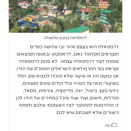
דרמסלאה במבט מלמעלה
דרמסאלה הוא בעצם אזור ובו שלושה כפרים
הנקראים מקלאוד גאנג', דראמקוט ובאגסו הנמצאים
צפונית לעיר דרמסאלה עצמה. לא סתם דרמסאלה
נקראת בפי התרמילאים הישראלים המתנ"ס של הודו.
אןי כמעט חוג או שיעור שלא תוכלו למצוא שם, החל
בשיעורי נגינה על גיטרה וכלי הודים שונים ומשונים,
גילוף בעץ, בישול, יוגה, מדיטציה, צורפות, מסאז',
מנדלות, חישוק ועוד ועוד והכל במחירים של הודו לכן
זו ההזדמנות להתחבר לצד האומנותי שלכם ולפתח
כישורים שלא חשבתם שיש לכם.
קטגוריה:
הודו