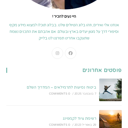
היי נעים להכיר !
אנחנו אלי ואיריס, וזהו בלוג הטיולים שלנו. בבלוג תוכלו למצוא מידע מקיף
וסיפורי דרך על מגוון יעדים בארץ ובעולם. אם אהבתם את התכנים נשמח
שתעקבו אחרינו תפרגנו לנו בלייק
Opens
Opens
in
in
a
a
פוסטים אחרונים
new
new
tab
tab
ביטוח נסיעות לתרמילאים – המדריך השלם
7 בנובמבר 2025
/
0 COMMENTS
רשימת ציוד לקמפינג
29 באפריל 2023
/
0 COMMENTS