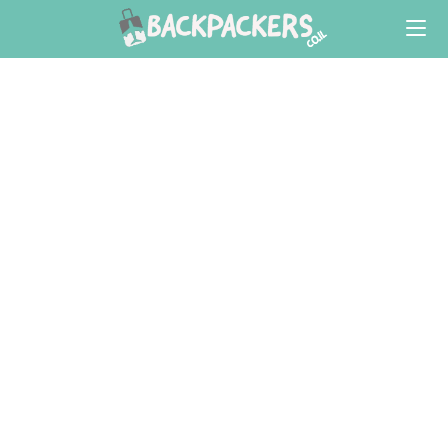
Ski
t
conten