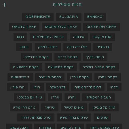
תגיות פופולריות
DOBRINISHTE
BULGARIA
BANSKO
OKOTO LAKE
MURATOVO LAKE
GOTSE DELCHEV
אגם אוקוטו
אירופה
אירופה לתרמילאים
בגסו
בולגריה
בולגריה בקיץ
ביטוח לטרק
בנסקו
בנסקו בקיץ
בקתת בזבוג
בקתת בנדריצה
בקתת גוסטה דולצ'ב
בקתת דמיאניצה
בקתת דמיאנציה
בקתת ויחרין
בקתת ויחרן
בקתת סינניצה
דוברינישטה
דלהי
דרום מזרח אסיה
דרמסאלה
הודו
הרי פירין
השביל האקולוגי
ויחרין
ויחרן
טיול יום מבנסקו
טיול קל בנסקו
טיפים לטיול
טריונד
טרק הרי פירין
טרקים
טרקים בהרי פירין
טרק מבקתת ויחרין
טרק מבקתת ויחרן
ציוד לטרקים
צפון הודו
רכבל בנסקו