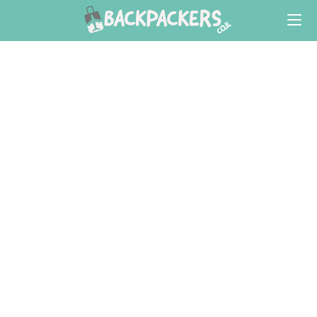
Ski
t
conten