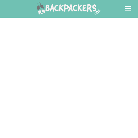
Ski
t
conten