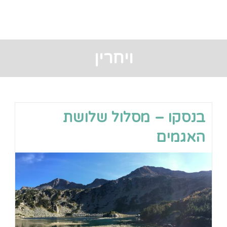
ויחרין
בנסקו – מסלול שלושת
האגמים