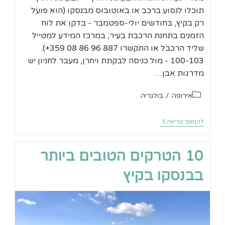
תוכלו לנסוע ברכב או באוטובוס מבנסקו (הוא פועל
רק בקיץ, בחודשים יולי-ספטמבר - בדקו את לוח
הזמנים בתחנת הרכבת בעיר, במרכז המידע למטייל
שליד הרכבל או התקשרו 887 96 86 08 359+).
100-103 - מול כניסה לבקתת ויחרן, מעבר לחניון יש
מדרגות אבן…
קטגוריה:
אירופה
/
בולגריה
בנסקו
להמשך קריאה
טרק
מבקתת
ויחרן
10 הטרקים הטובים ביותר
לאגם
מורטובו
בבנסקו בקיץ