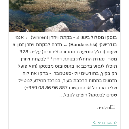
בנסקו מסלול בינוני 2 - בקתת ויחרן (Vihren) ← אגמי
בנדרישקי (Banderishki) ← חזרה לבקתת ויחרן זמן: 5
שעות (כולל הנסיעה בתחבורה ציבורית) עלייה: 328
מטר נקודת התחלה: בקתת ויחרן* * לבקתת ויחרן
תוכלו לנסוע ברכב או באוטובוס מבנסקו (הוא פועל
רק בקיץ, בחודשים יולי-ספטמבר, - בדקו את לוח
הזמנים בתחנת הרכבת בעיר, במרכז המידע למטייל
שליד הרכבל או התקשרו 887 96 86 08 359+).
טסים לבנסקו? רוצים לקבל…
קטגוריה:
בולגריה
בנסקו
להמשך קריאה
–