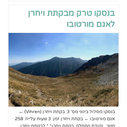
מסלול
שלושת
בנסקו טרק מבקתת ויחרן
האגמים
לאגם מורטובו
בנסקו מסלול בינוני מס' 3: בקתת ויחרן (Vihren) ←
אגם מורטובו ← בקתת ויחרן זמן: 3 שעות עלייה: 258
מטר נקודת התחלה: בקתת ויחרן* * לבקתת ויחרן