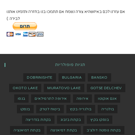
אם עזרנו לכם באיזושהיא צורה נשמח אם תתמכו בנו בחזרה ותזמינו אותנו
לבירה :)
תגיות פופולריות
DOBRINISHTE
BULGARIA
BANSKO
OKOTO LAKE
MURATOVO LAKE
GOTSE DELCHEV
אגם אוקוטו
אירופה
אירופה לתרמילאים
בגסו
בולגריה
בולגריה בקיץ
ביטוח לטרק
בנסקו
בנסקו בקיץ
בקתת בזבוג
בקתת בנדריצה
בקתת גוסטה דולצ'ב
בקתת דמיאניצה
בקתת דמיאנציה