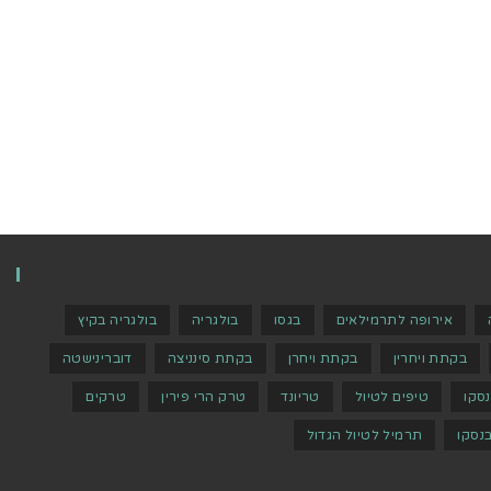
אירופה לתרמילאים
בגסו
בולגריה
בולגריה בקיץ
בקתת ויחרין
בקתת ויחרן
בקתת סינניצה
דוברינישטה
נסקו
טיפים לטיול
טריונד
טרק הרי פירין
טרקים
נסקו
תרמיל לטיול הגדול