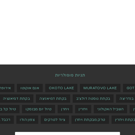
תגיות פופולריות
GOT
MURATOVO LAKE
OKOTO LAKE
אגם אוקוטו
אירופה
בנדריצה
בקתת גוסטה דולצ'ב
בקתת דמיאניצה
בקתת דמיאנציה
ן
השביל האקולוגי
ויחרין
ויחרן
טיול יום מבנסקו
טיול קל ב
קתת ויחרין
טרק מבקתת ויחרן
ציוד לטרקים
צפון הודו
רכבל ב