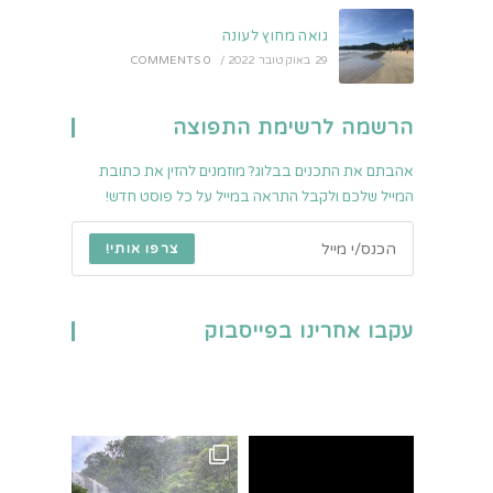
גואה מחוץ לעונה
29 באוקטובר 2022
/
0 COMMENTS
הרשמה לרשימת התפוצה
אהבתם את התכנים בבלוג? מוזמנים להזין את כתובת
המייל שלכם ולקבל התראה במייל על כל פוסט חדש!
צרפו אותי!
עקבו אחרינו בפייסבוק
פארק הלאומי המפורסם בי