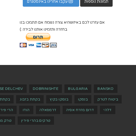
תמונות נוספות
עקבו אחרינו באינסטגרם
אם עזרנו לכם באיזושהיא צורה נשמח אם תתמכו בנו
בחזרה ותזמינו אותנו לבירה :)
SE DELCHEV
DOBRINISHTE
BULGARIA
BANSKO
ביטוח לטרק
בנסקו
בנסקו בקיץ
בקתת בזבוג
בקתת 
דלהי
דרום מזרח אסיה
דרמסאלה
הודו
הרי פירי
טרקים בהרי פירין
טרק מב