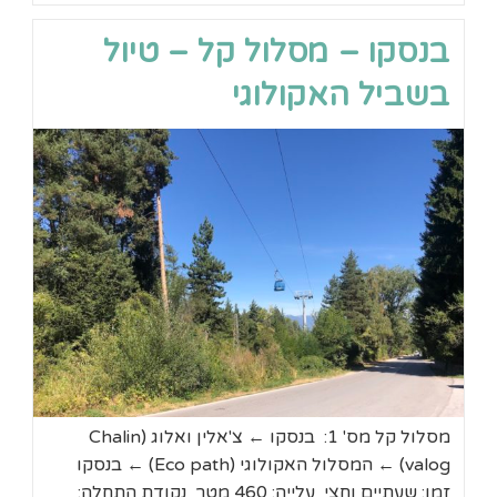
קל
אל
בנסקו – מסלול קל – טיול
שרידי
מבצר
עתיק
בשביל האקולוגי
וסכר
בליזמטה
מסלול קל מס' 1: בנסקו ← צ'אלין ואלוג (Chalin
valog) ← המסלול האקולוגי (Eco path) ← בנסקו
זמן: שעתיים וחצי עלייה: 460 מטר נקודת התחלה: