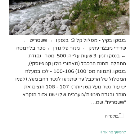
בנסקו בקיץ - מסלול קל 3: בנסקו ← פשטריט ←
שרידי מבצר עתיק ← מנזר פליגודן ← סכר בליזמטה
← בנסקו זמן: 3 שעות עלייה: 500 מטר נקודת
התחלה: תחנת הרכבל (מאחורי מלון קמפינסקי),
בנסקו. (תמונה מס' 100) 100-106 - לכו במעלה
המסלול של הרכבל עד שתגיעו לגשר רחב מעץ. (לפניו
יש עוד גשר מעץ קטן יותר) 107 - 108 חוצים את
הנהר ובגדה הימנית/מערבית שלו ישנו אזור הנקרא
"פשטרית". שם…
קטגוריה:
בולגריה
בנסקו
להמשך קריאה
מסלול