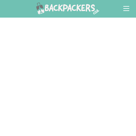
Ski
t
conten