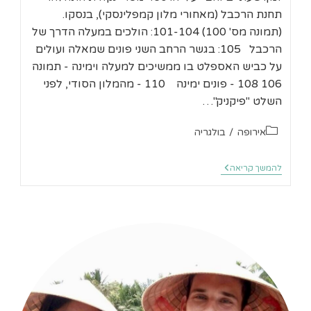
תחנת הרכבל (מאחורי מלון קמפלינסקי), בנסקו.
(תמונה מס' 100) 101-104: הולכים במעלה הדרך של
הרכבל 105: בגשר הרחב השני פונים שמאלה ועולים
על כביש האספלט בו ממשיכים למעלה וימינה - תמונה
106 108 - פונים ימינה 110 - מהמלון הסודי, לפני
השלט "פיקניק"…
קטגוריה:
אירופה
/
בולגריה
בנסקו
להמשך קריאה
–
מסלול
קל
–
טיול
בשביל
האקולוגי