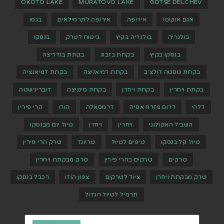
OKOTO LAKE
MURATOVO LAKE
GOTSE DELCHEV
אגם אוקוטו
אירופה
אירופה לתרמילאים
בגסו
בולגריה
בולגריה בקיץ
ביטוח לטרק
בנסקו
בנסקו בקיץ
בקתת בזבוג
בקתת בנדריצה
בקתת גוסטה דולצ'ב
בקתת דמיאניצה
בקתת דמיאנציה
בקתת ויחרין
בקתת ויחרן
בקתת סינניצה
דוברינישטה
דלהי
דרום מזרח אסיה
דרמסאלה
הודו
הרי פירין
השביל האקולוגי
ויחרין
ויחרן
טיול יום מבנסקו
טיול קל בנסקו
טיפים לטיול
טריונד
טרק הרי פירין
טרקים
טרקים בהרי פירין
טרק מבקתת ויחרין
טרק מבקתת ויחרן
ציוד לטרקים
צפון הודו
רכבל בנסקו
תרמיל לטיול הגדול