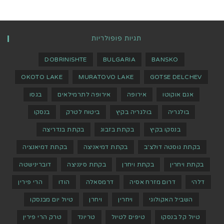
תגיות פופולריות
DOBRINISHTE
BULGARIA
BANSKO
OKOTO LAKE
MURATOVO LAKE
GOTSE DELCHEV
אגם אוקוטו
אירופה
אירופה לתרמילאים
בגסו
בולגריה
בולגריה בקיץ
ביטוח לטרק
בנסקו
בנסקו בקיץ
בקתת בזבוג
בקתת בנדריצה
בקתת גוסטה דולצ'ב
בקתת דמיאניצה
בקתת דמיאנציה
בקתת ויחרין
בקתת ויחרן
בקתת סינניצה
דוברינישטה
דלהי
דרום מזרח אסיה
דרמסאלה
הודו
הרי פירין
השביל האקולוגי
ויחרין
ויחרן
טיול יום מבנסקו
טיול קל בנסקו
טיפים לטיול
טריונד
טרק הרי פירין