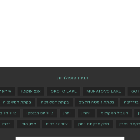
תגיות פופולריות
GOT
MURATOVO LAKE
OKOTO LAKE
אגם אוקוטו
אירופה
בנדריצה
בקתת גוסטה דולצ'ב
בקתת דמיאניצה
בקתת דמיאנציה
ן
השביל האקולוגי
ויחרין
ויחרן
טיול יום מבנסקו
טיול קל ב
קתת ויחרין
טרק מבקתת ויחרן
ציוד לטרקים
צפון הודו
רכבל ב