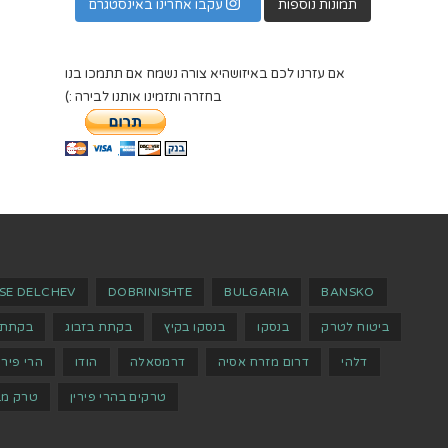
תמונות נוספות
עקבו אחרינו באינסטגרם
אם עזרנו לכם באיזושהיא צורה נשמח אם תתמכו בנו
בחזרה ותזמינו אותנו לבירה :)
SE DELCHEV
DOBRINISHTE
BULGARIA
BANSKO
ביטוח לטרק
בנסקו
בנסקו בקיץ
בקתת בזבוג
בקתת 
דלהי
דרום מזרח אסיה
דרמסאלה
הודו
הרי פירי
טרקים בהרי פירין
טרק מב