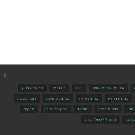
אירופה לתרמילאים
בגסו
בולגריה
בולגריה בקיץ
בקתת ויחרין
בקתת ויחרן
בקתת סינניצה
דוברינישטה
נסקו
טיפים לטיול
טריונד
טרק הרי פירין
טרקים
נסקו
תרמיל לטיול הגדול