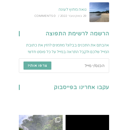
גואה מחוץ לעונה
29 באוקטובר 2022
/
0 COMMENTS
הרשמה לרשימת התפוצה
אהבתם את התכנים בבלוג? מוזמנים להזין את כתובת
המייל שלכם ולקבל התראה במייל על כל פוסט חדש!
צרפו אותי!
עקבו אחרינו בפייסבוק
פארק הלאומי המפורסם בי