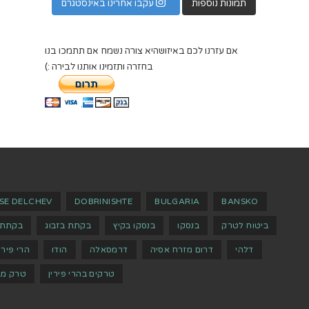
תמונות נוספות
עקבו אחרינו באינסטגרם
אם עזרנו לכם באיזושהיא צורה נשמח אם תתמכו בנו
בחזרה ותזמינו אותנו לבירה :)
SE DELCHEV
DOBRINISHTE
BULGARIA
BANSKO
ביטוח לטרק
בנסקו
בנסקו בקיץ
בקתת בזבוג
בקתת 
דלהי
דרום מזרח אסיה
דרמסאלה
הודו
הרי פירי
טרקים בהרי פירין
טרק מב