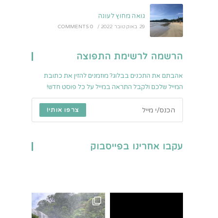
גואה מחוץ לעונה
29 באוקטובר 2022
/
0 COMMENTS
הרשמה לרשימת התפוצה
אהבתם את התכנים בבלוג? מוזמנים להזין את כתובת
המייל שלכם ולקבל התראה במייל על כל פוסט חדש!
צרפו אותי!
עקבו אחרינו בפייסבוק
פארק הלאומי המפורסם בי