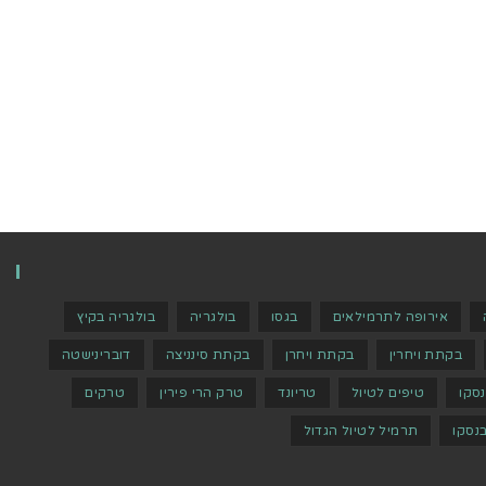
אירופה לתרמילאים
בגסו
בולגריה
בולגריה בקיץ
בקתת ויחרין
בקתת ויחרן
בקתת סינניצה
דוברינישטה
נסקו
טיפים לטיול
טריונד
טרק הרי פירין
טרקים
נסקו
תרמיל לטיול הגדול