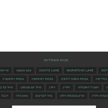
תגיות פופולריות
GOT
MURATOVO LAKE
OKOTO LAKE
אגם אוקוטו
אירופה
בנדריצה
בקתת גוסטה דולצ'ב
בקתת דמיאניצה
בקתת דמיאנציה
ן
השביל האקולוגי
ויחרין
ויחרן
טיול יום מבנסקו
טיול קל ב
קתת ויחרין
טרק מבקתת ויחרן
ציוד לטרקים
צפון הודו
רכבל ב