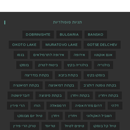
תגיות פופולריות
DOBRINISHTE
BULGARIA
BANSKO
OKOTO LAKE
MURATOVO LAKE
GOTSE DELCHEV
אגם אוקוטו
אירופה
אירופה לתרמילאים
בגסו
בולגריה
בולגריה בקיץ
ביטוח לטרק
בנסקו
בנסקו בקיץ
בקתת בזבוג
בקתת בנדריצה
בקתת גוסטה דולצ'ב
בקתת דמיאניצה
בקתת דמיאנציה
בקתת ויחרין
בקתת ויחרן
בקתת סינניצה
דוברינישטה
דלהי
דרום מזרח אסיה
דרמסאלה
הודו
הרי פירין
השביל האקולוגי
ויחרין
ויחרן
טיול יום מבנסקו
טיול קל בנסקו
טיפים לטיול
טריונד
טרק הרי פירין