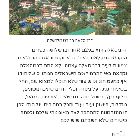
דרמסלאה במבט מלמעלה
דרמסאלה הוא בעצם אזור ובו שלושה כפרים
הנקראים מקלאוד גאנג', דראמקוט ובאגסו הנמצאים
צפונית לעיר דרמסאלה עצמה. לא סתם דרמסאלה
נקראת בפי התרמילאים הישראלים המתנ"ס של הודו.
אןי כמעט חוג או שיעור שלא תוכלו למצוא שם, החל
בשיעורי נגינה על גיטרה וכלי הודים שונים ומשונים,
גילוף בעץ, בישול, יוגה, מדיטציה, צורפות, מסאז',
מנדלות, חישוק ועוד ועוד והכל במחירים של הודו לכן
זו ההזדמנות להתחבר לצד האומנותי שלכם ולפתח
כישורים שלא חשבתם שיש לכם.
קטגוריה:
הודו