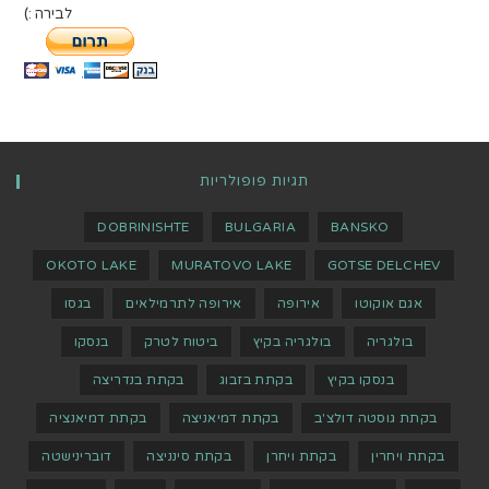
לבירה :)
תגיות פופולריות
DOBRINISHTE
BULGARIA
BANSKO
OKOTO LAKE
MURATOVO LAKE
GOTSE DELCHEV
אגם אוקוטו
אירופה
אירופה לתרמילאים
בגסו
בולגריה
בולגריה בקיץ
ביטוח לטרק
בנסקו
בנסקו בקיץ
בקתת בזבוג
בקתת בנדריצה
בקתת גוסטה דולצ'ב
בקתת דמיאניצה
בקתת דמיאנציה
בקתת ויחרין
בקתת ויחרן
בקתת סינניצה
דוברינישטה