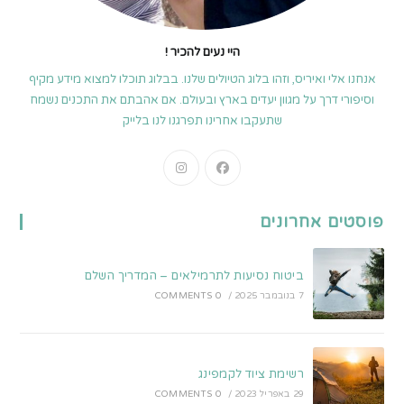
היי נעים להכיר !
אנחנו אלי ואיריס, וזהו בלוג הטיולים שלנו. בבלוג תוכלו למצוא מידע מקיף
וסיפורי דרך על מגוון יעדים בארץ ובעולם. אם אהבתם את התכנים נשמח
שתעקבו אחרינו תפרגנו לנו בלייק
Opens
Opens
in
in
a
a
פוסטים אחרונים
new
new
tab
tab
ביטוח נסיעות לתרמילאים – המדריך השלם
7 בנובמבר 2025
/
0 COMMENTS
רשימת ציוד לקמפינג
29 באפריל 2023
/
0 COMMENTS