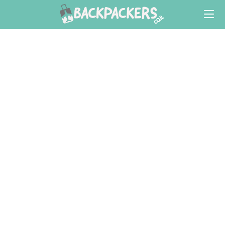
Ski
t
conten