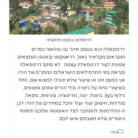
דרמסלאה במבט מלמעלה
דרמסאלה הוא בעצם אזור ובו שלושה כפרים
הנקראים מקלאוד גאנג', דראמקוט ובאגסו הנמצאים
צפונית לעיר דרמסאלה עצמה. לא סתם דרמסאלה
נקראת בפי התרמילאים הישראלים המתנ"ס של הודו.
אןי כמעט חוג או שיעור שלא תוכלו למצוא שם, החל
בשיעורי נגינה על גיטרה וכלי הודים שונים ומשונים,
גילוף בעץ, בישול, יוגה, מדיטציה, צורפות, מסאז',
מנדלות, חישוק ועוד ועוד והכל במחירים של הודו לכן
זו ההזדמנות להתחבר לצד האומנותי שלכם ולפתח
כישורים שלא חשבתם שיש לכם.
קטגוריה:
הודו