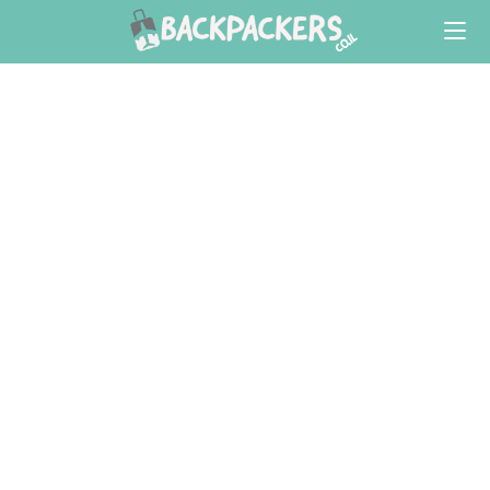
Ski
t
conten