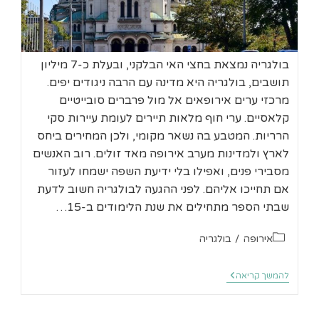
בולגריה נמצאת בחצי האי הבלקני, ובעלת כ-7 מיליון
תושבים, בולגריה היא מדינה עם הרבה ניגודים יפים.
מרכזי ערים אירופאים אל מול פרברים סובייטיים
קלאסיים. ערי חוף מלאות תיירים לעומת עיירות סקי
הרריות. המטבע בה נשאר מקומי, ולכן המחירים ביחס
לארץ ולמדינות מערב אירופה מאד זולים. רוב האנשים
מסבירי פנים, ואפילו בלי ידיעת השפה ישמחו לעזור
אם תחייכו אליהם. לפני ההגעה לבולגריה חשוב לדעת
שבתי הספר מתחילים את שנת הלימודים ב-15…
קטגוריה:
אירופה
/
בולגריה
טיול
להמשך קריאה
קצר
בסופיה