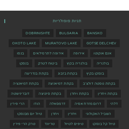
תגיות פופולריות
DOBRINISHTE
BULGARIA
BANSKO
OKOTO LAKE
MURATOVO LAKE
GOTSE DELCHEV
אגם אוקוטו
אירופה
אירופה לתרמילאים
בגסו
בולגריה
בולגריה בקיץ
ביטוח לטרק
בנסקו
בנסקו בקיץ
בקתת בזבוג
בקתת בנדריצה
בקתת גוסטה דולצ'ב
בקתת דמיאניצה
בקתת דמיאנציה
בקתת ויחרין
בקתת ויחרן
בקתת סינניצה
דוברינישטה
דלהי
דרום מזרח אסיה
דרמסאלה
הודו
הרי פירין
השביל האקולוגי
ויחרין
ויחרן
טיול יום מבנסקו
טיול קל בנסקו
טיפים לטיול
טריונד
טרק הרי פירין