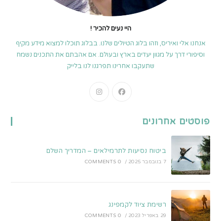
היי נעים להכיר !
אנחנו אלי ואיריס, וזהו בלוג הטיולים שלנו. בבלוג תוכלו למצוא מידע מקיף
וסיפורי דרך על מגוון יעדים בארץ ובעולם. אם אהבתם את התכנים נשמח
שתעקבו אחרינו תפרגנו לנו בלייק
Opens
Opens
in
in
a
a
פוסטים אחרונים
new
new
tab
tab
ביטוח נסיעות לתרמילאים – המדריך השלם
7 בנובמבר 2025
/
0 COMMENTS
רשימת ציוד לקמפינג
29 באפריל 2023
/
0 COMMENTS