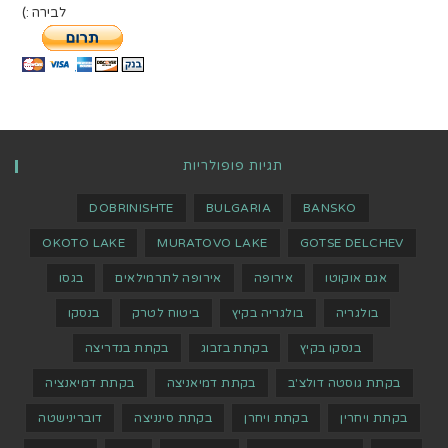
לבירה :)
תגיות פופולריות
DOBRINISHTE
BULGARIA
BANSKO
OKOTO LAKE
MURATOVO LAKE
GOTSE DELCHEV
אגם אוקוטו
אירופה
אירופה לתרמילאים
בגסו
בולגריה
בולגריה בקיץ
ביטוח לטרק
בנסקו
בנסקו בקיץ
בקתת בזבוג
בקתת בנדריצה
בקתת גוסטה דולצ'ב
בקתת דמיאניצה
בקתת דמיאנציה
בקתת ויחרין
בקתת ויחרן
בקתת סינניצה
דוברינישטה