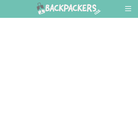
Ski
t
conten