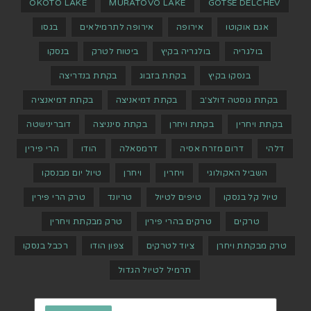
OKOTO LAKE
MURATOVO LAKE
GOTSE DELCHEV
אגם אוקוטו
אירופה
אירופה לתרמילאים
בגסו
בולגריה
בולגריה בקיץ
ביטוח לטרק
בנסקו
בנסקו בקיץ
בקתת בזבוג
בקתת בנדריצה
בקתת גוסטה דולצ'ב
בקתת דמיאניצה
בקתת דמיאנציה
בקתת ויחרין
בקתת ויחרן
בקתת סינניצה
דוברינישטה
דלהי
דרום מזרח אסיה
דרמסאלה
הודו
הרי פירין
השביל האקולוגי
ויחרין
ויחרן
טיול יום מבנסקו
טיול קל בנסקו
טיפים לטיול
טריונד
טרק הרי פירין
טרקים
טרקים בהרי פירין
טרק מבקתת ויחרין
טרק מבקתת ויחרן
ציוד לטרקים
צפון הודו
רכבל בנסקו
תרמיל לטיול הגדול