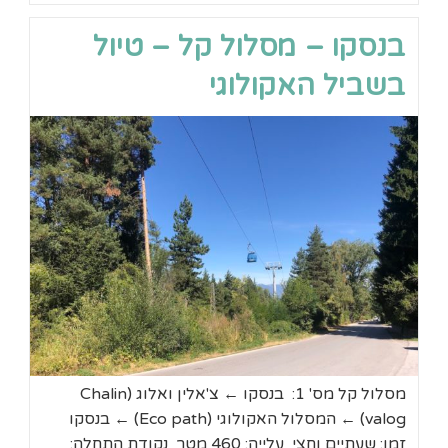
קל
אל
בנסקו – מסלול קל – טיול
שרידי
מבצר
עתיק
בשביל האקולוגי
וסכר
בליזמטה
מסלול קל מס' 1: בנסקו ← צ'אלין ואלוג (Chalin
valog) ← המסלול האקולוגי (Eco path) ← בנסקו
זמן: שעתיים וחצי עלייה: 460 מטר נקודת התחלה: