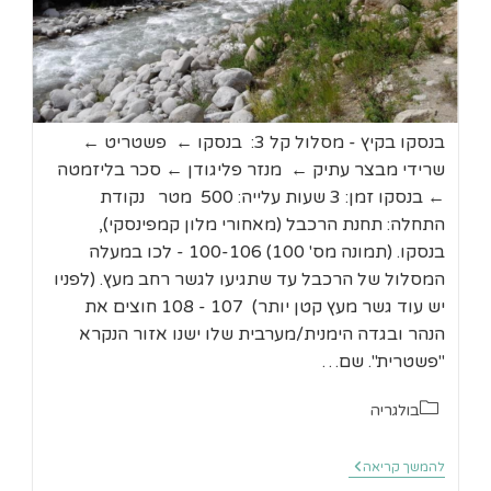
בנסקו בקיץ - מסלול קל 3: בנסקו ← פשטריט ←
שרידי מבצר עתיק ← מנזר פליגודן ← סכר בליזמטה
← בנסקו זמן: 3 שעות עלייה: 500 מטר נקודת
התחלה: תחנת הרכבל (מאחורי מלון קמפינסקי),
בנסקו. (תמונה מס' 100) 100-106 - לכו במעלה
המסלול של הרכבל עד שתגיעו לגשר רחב מעץ. (לפניו
יש עוד גשר מעץ קטן יותר) 107 - 108 חוצים את
הנהר ובגדה הימנית/מערבית שלו ישנו אזור הנקרא
"פשטרית". שם…
קטגוריה:
בולגריה
בנסקו
להמשך קריאה
מסלול