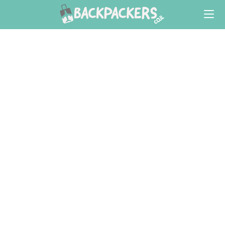
Ski
t
conten