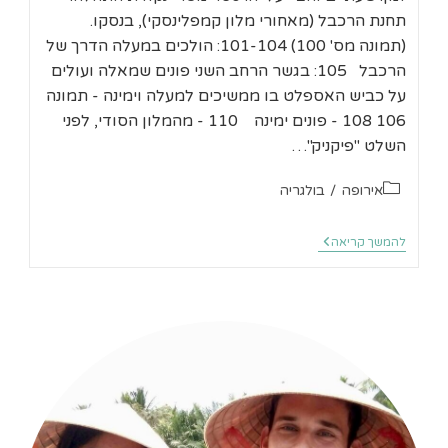
תחנת הרכבל (מאחורי מלון קמפלינסקי), בנסקו.
(תמונה מס' 100) 101-104: הולכים במעלה הדרך של
הרכבל 105: בגשר הרחב השני פונים שמאלה ועולים
על כביש האספלט בו ממשיכים למעלה וימינה - תמונה
106 108 - פונים ימינה 110 - מהמלון הסודי, לפני
השלט "פיקניק"…
קטגוריה:
אירופה
/
בולגריה
בנסקו
להמשך קריאה
–
מסלול
קל
–
טיול
בשביל
האקולוגי