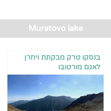
Muratovo lake
בנסקו טרק מבקתת ויחרן
לאגם מורטובו