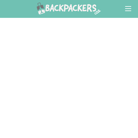
Ski
t
conten