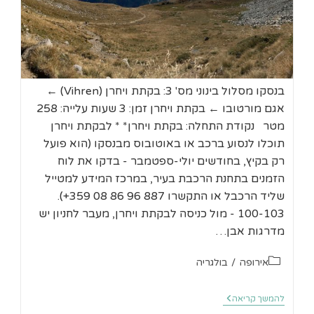
בנסקו מסלול בינוני מס' 3: בקתת ויחרן (Vihren) ←
אגם מורטובו ← בקתת ויחרן זמן: 3 שעות עלייה: 258
מטר נקודת התחלה: בקתת ויחרן* * לבקתת ויחרן
תוכלו לנסוע ברכב או באוטובוס מבנסקו (הוא פועל
רק בקיץ, בחודשים יולי-ספטמבר - בדקו את לוח
הזמנים בתחנת הרכבת בעיר, במרכז המידע למטייל
שליד הרכבל או התקשרו 887 96 86 08 359+).
100-103 - מול כניסה לבקתת ויחרן, מעבר לחניון יש
מדרגות אבן…
קטגוריה:
אירופה
/
בולגריה
בנסקו
להמשך קריאה
טרק