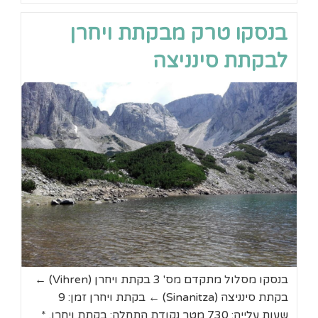
מבקתת
ויחרן
בנסקו טרק מבקתת ויחרן
לאגם
מורטובו
לבקתת סינניצה
בנסקו מסלול מתקדם מס' 3 בקתת ויחרן (Vihren) ←
בקתת סינניצה (Sinanitza) ← בקתת ויחרן זמן: 9
שעות עלייה: 730 מטר נקודת התחלה: בקתת ויחרן. *