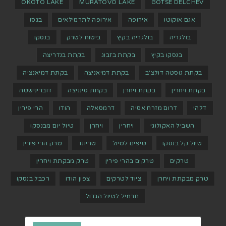
OKOTO LAKE
MURATOVO LAKE
GOTSE DELCHEV
אגם אוקוטו
אירופה
אירופה לתרמילאים
בגסו
בולגריה
בולגריה בקיץ
ביטוח לטרק
בנסקו
בנסקו בקיץ
בקתת בזבוג
בקתת בנדריצה
בקתת גוסטה דולצ'ב
בקתת דמיאניצה
בקתת דמיאנציה
בקתת ויחרין
בקתת ויחרן
בקתת סינניצה
דוברינישטה
דלהי
דרום מזרח אסיה
דרמסאלה
הודו
הרי פירין
השביל האקולוגי
ויחרין
ויחרן
טיול יום מבנסקו
טיול קל בנסקו
טיפים לטיול
טריונד
טרק הרי פירין
טרקים
טרקים בהרי פירין
טרק מבקתת ויחרין
טרק מבקתת ויחרן
ציוד לטרקים
צפון הודו
רכבל בנסקו
תרמיל לטיול הגדול