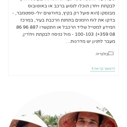
לבקתת ויחרן תוכלו לנסוע ברכב או באוטובוס
מבנסקו (הוא פועל רק בקיץ, בחודשים יולי-ספטמבר, -
בדקו את לוח הזמנים בתחנת הרכבת בעיר, במרכז
המידע למטייל שליד הרכבל או התקשרו 887 96 86
08 359+). 100-103 - מול כניסה לבקתת ויח'רין,
מעבר לחניון יש מדרגות…
קטגוריה:
בולגריה
בנסקו
להמשך קריאה
טרק
מבקתת
ויחרן
לבקתת
סינניצה