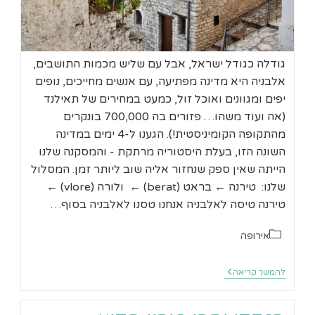
גודלה כגודל ישראל, אבל עם שליש מכמות התושבים,
אלבניה היא מדינה מפתיעה, עם אנשים מחייכים, נופים
יפים ומגוונים ואוכל זול, כמעט במחירים של תאילנד
(אה ועוד משהו… פזורים בה 700,000 בונקרים
מהתקופה הקומיניסטית!). הגענו ל-4 ימים במדינה
השונה הזו, בעלת היסטוריה מרתקת - והמסקנה שלנו
הייתה שאין ספק שנחזור אליה שוב ליותר זמן. המסלול
שלנו: טירנה ← בראט (berat) ← ולורה (vlore) ←
טירנה טיסה לאלבניה אנחנו טסנו לאלבניה בסוף…
קטגוריה:
אירופה
4
להמשך קריאה
ימים
באלבניה