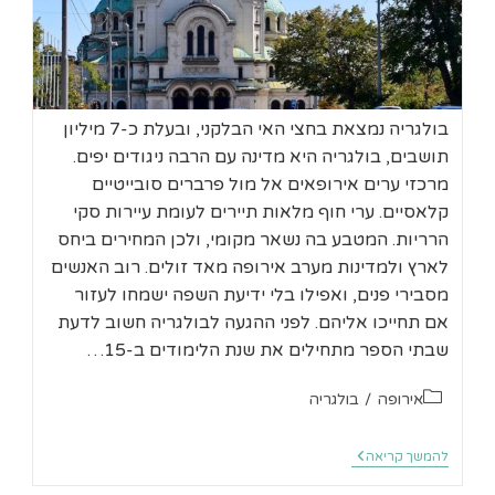
בולגריה נמצאת בחצי האי הבלקני, ובעלת כ-7 מיליון
תושבים, בולגריה היא מדינה עם הרבה ניגודים יפים.
מרכזי ערים אירופאים אל מול פרברים סובייטיים
קלאסיים. ערי חוף מלאות תיירים לעומת עיירות סקי
הרריות. המטבע בה נשאר מקומי, ולכן המחירים ביחס
לארץ ולמדינות מערב אירופה מאד זולים. רוב האנשים
מסבירי פנים, ואפילו בלי ידיעת השפה ישמחו לעזור
אם תחייכו אליהם. לפני ההגעה לבולגריה חשוב לדעת
שבתי הספר מתחילים את שנת הלימודים ב-15…
קטגוריה:
אירופה
/
בולגריה
טיול
להמשך קריאה
קצר
בסופיה