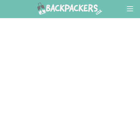
Ski
t
conten