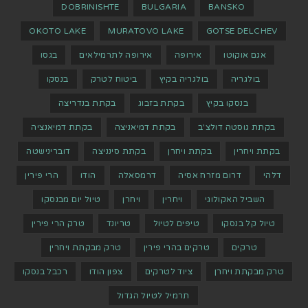
DOBRINISHTE
BULGARIA
BANSKO
OKOTO LAKE
MURATOVO LAKE
GOTSE DELCHEV
אגם אוקוטו
אירופה
אירופה לתרמילאים
בגסו
בולגריה
בולגריה בקיץ
ביטוח לטרק
בנסקו
בנסקו בקיץ
בקתת בזבוג
בקתת בנדריצה
בקתת גוסטה דולצ'ב
בקתת דמיאניצה
בקתת דמיאנציה
בקתת ויחרין
בקתת ויחרן
בקתת סינניצה
דוברינישטה
דלהי
דרום מזרח אסיה
דרמסאלה
הודו
הרי פירין
השביל האקולוגי
ויחרין
ויחרן
טיול יום מבנסקו
טיול קל בנסקו
טיפים לטיול
טריונד
טרק הרי פירין
טרקים
טרקים בהרי פירין
טרק מבקתת ויחרין
טרק מבקתת ויחרן
ציוד לטרקים
צפון הודו
רכבל בנסקו
תרמיל לטיול הגדול