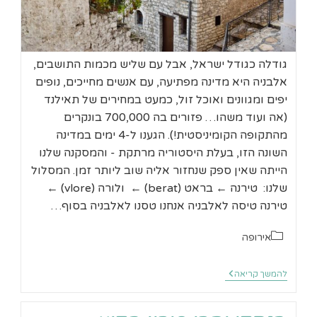
גודלה כגודל ישראל, אבל עם שליש מכמות התושבים,
אלבניה היא מדינה מפתיעה, עם אנשים מחייכים, נופים
יפים ומגוונים ואוכל זול, כמעט במחירים של תאילנד
(אה ועוד משהו… פזורים בה 700,000 בונקרים
מהתקופה הקומיניסטית!). הגענו ל-4 ימים במדינה
השונה הזו, בעלת היסטוריה מרתקת - והמסקנה שלנו
הייתה שאין ספק שנחזור אליה שוב ליותר זמן. המסלול
שלנו: טירנה ← בראט (berat) ← ולורה (vlore) ←
טירנה טיסה לאלבניה אנחנו טסנו לאלבניה בסוף…
קטגוריה:
אירופה
4
להמשך קריאה
ימים
באלבניה