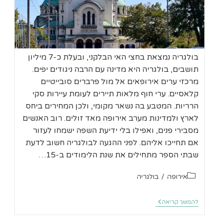
בולגריה נמצאת בחצי האי הבלקני, ובעלת כ-7 מיליון
תושבים, בולגריה היא מדינה עם הרבה ניגודים יפים.
מרכזי ערים אירופאים אל מול פרברים סובייטיים
קלאסיים. ערי חוף מלאות תיירים לעומת עיירות סקי
הרריות. המטבע בה נשאר מקומי, ולכן המחירים ביחס
לארץ ולמדינות מערב אירופה מאד זולים. רוב האנשים
מסבירי פנים, ואפילו בלי ידיעת השפה ישמחו לעזור
אם תחייכו אליהם. לפני ההגעה לבולגריה חשוב לדעת
שבתי הספר מתחילים את שנת הלימודים ב-15…
קטגוריה:
אירופה
/
בולגריה
טיול
להמשך קריאה
קצר
בסופיה