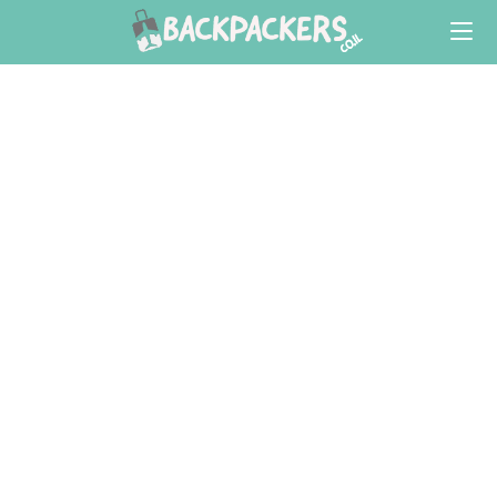
Ski
t
conten